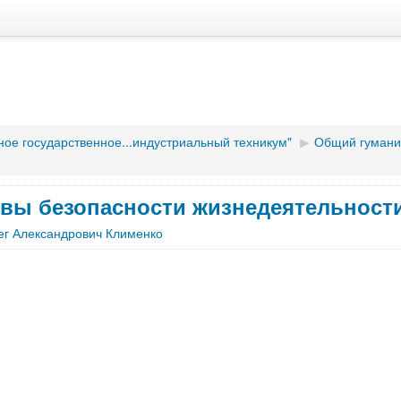
ное государственное...индустриальный техникум"
▶︎
Общий гуманит
вы безопасности жизнедеятельност
ег Александрович Клименко