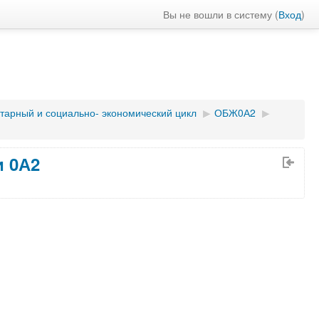
Вы не вошли в систему (
Вход
)
арный и социально- экономический цикл
▶︎
ОБЖ0А2
▶︎
и 0А2