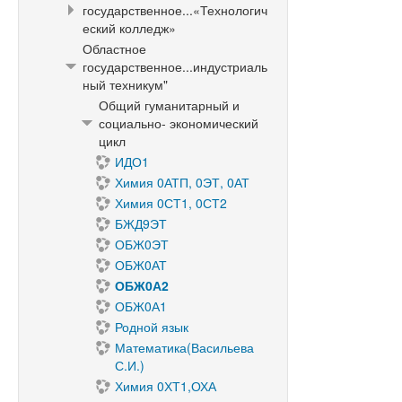
государственное...«Технологич
еский колледж»
Областное
государственное...индустриаль
ный техникум"
Общий гуманитарный и
социально- экономический
цикл
ИДО1
Химия 0АТП, 0ЭТ, 0АТ
Химия 0СТ1, 0СТ2
БЖД9ЭТ
ОБЖ0ЭТ
ОБЖ0АТ
ОБЖ0А2
ОБЖ0А1
Родной язык
Математика(Васильева
С.И.)
Химия 0ХТ1,ОХА