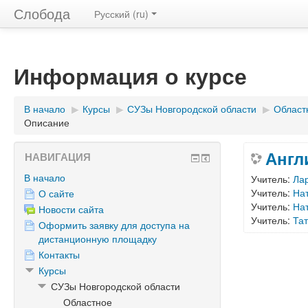
Слобода
Русский ‎(ru)‎
Информация о курсе
В начало
▶︎
Курсы
▶︎
СУЗы Новгородской области
▶︎
Област
Описание
Англ
НАВИГАЦИЯ
В начало
Учитель:
Ла
Учитель:
На
О сайте
Учитель:
На
Новости сайта
Учитель:
Та
Оформить заявку для доступа на
дистанционную площадку
Контакты
Курсы
СУЗы Новгородской области
Областное