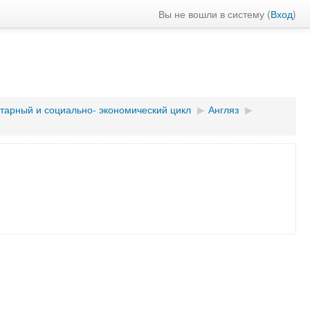
Вы не вошли в систему (
Вход
)
арный и социально- экономический цикл
▶︎
Англяз
▶︎