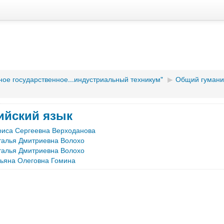
ное государственное...индустриальный техникум"
▶︎
Общий гуманит
ийский язык
риса Сергеевна Верходанова
талья Дмитриевна Волохо
талья Дмитриевна Волохо
тьяна Олеговна Гомина