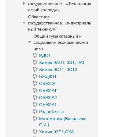
государственное...«Технологич
еский колледж»
Областное
государственное...индустриаль
ный техникум"
Общий гуманитарный и
социально- экономический
цикл
ИДО1
Химия 0АТП, 0ЭТ, 0АТ
Химия 0СТ1, 0СТ2
БЖД9ЭТ
ОБЖ0ЭТ
ОБЖ0АТ
ОБЖ0А2
ОБЖ0А1
Родной язык
Математика(Васильева
С.И.)
Химия 0ХТ1,ОХА